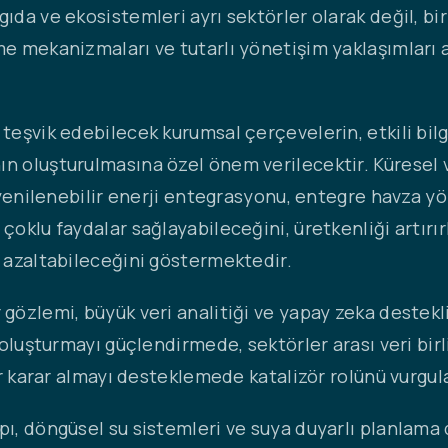
ıda ve ekosistemleri ayrı sektörler olarak değil, bir
e mekanizmaları ve tutarlı yönetişim yaklaşımları ara
 teşvik edebilecek kurumsal çerçevelerin, etkili bil
ın oluşturulmasına özel önem verilecektir. Küresel
, yenilenebilir enerji entegrasyonu, entegre havza y
 çoklu faydalar sağlayabileceğini, üretkenliği artı
i azaltabileceğini göstermektedir.
gözlemi, büyük veri analitiği ve yapay zeka destekli
 oluşturmayı güçlendirmede, sektörler arası veri birli
lir karar almayı desteklemede katalizör rolünü vurgul
pı, döngüsel su sistemleri ve suya duyarlı planlama