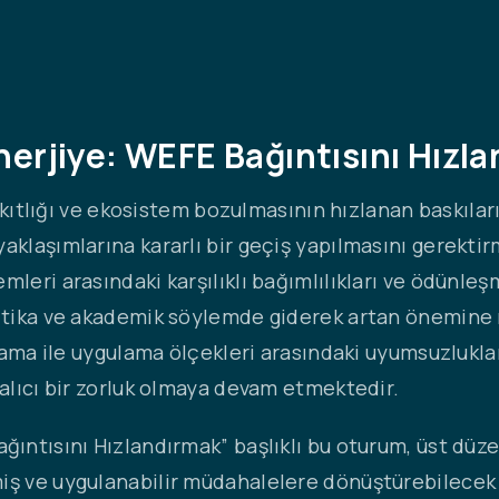
nerjiye: WEFE Bağıntısını Hızl
ak kıtlığı ve ekosistem bozulmasının hızlanan baskıla
yaklaşımlarına kararlı bir geçiş yapılmasını gerekt
leri arasındaki karşılıklı bağımlılıkları ve ödünleşm
litika ve akademik söylemde giderek artan önemine 
anlama ile uygulama ölçekleri arasındaki uyumsuzluk
kalıcı bir zorluk olmaya devam etmektedir.
ğıntısını Hızlandırmak” başlıklı bu oturum, üst düz
iş ve uygulanabilir müdahalelere dönüştürebilecek 