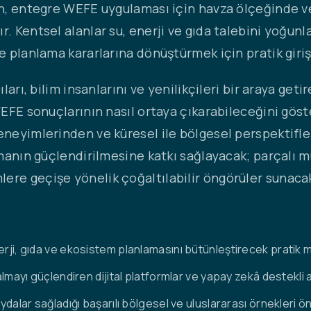
ın, entegre WEFE uygulaması için havza ölçeğinde ve 
. Kentsel alanlar su, enerji ve gıda talebini yoğunl
ve planlama kararlarına dönüştürmek için pratik giri
ları, bilim insanlarını ve yenilikçileri bir araya getir
 WEFE sonuçlarının nasıl ortaya çıkarabileceğini gö
deneyimlerinden ve küresel ile bölgesel perspektifl
ınmanın güçlendirilmesine katkı sağlayacak; parçalı 
ere geçişe yönelik çoğaltılabilir öngörüler sunacak
erji, gıda ve ekosistem planlamasını bütünleştirecek pratik 
almayı güçlendiren dijital platformlar ve yapay zekâ destekli a
aydalar sağladığı başarılı bölgesel ve uluslararası örnekleri 