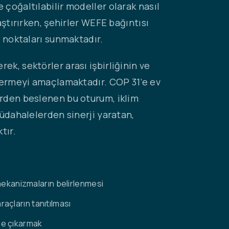
çoğaltılabilir modeller olarak nasıl
aştırırken, şehirler WEFE bağıntısı
ş noktaları sunmaktadır.
erek, sektörler arası işbirliğinin ve
stermeyi amaçlamaktadır. COP 31’e ev
erden beslenen bu oturum, iklim
müdahalelerden sinerji yaratan,
tır.
mekanizmaların belirlenmesi
raçların tanıtılması
öne çıkarmak