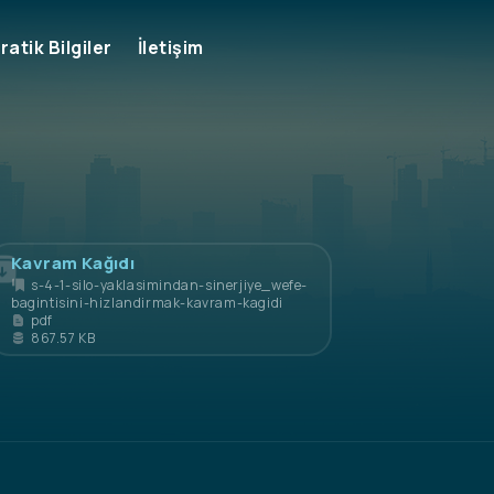
Kavram Kağıdı
s-4-1-silo-yaklasimindan-sinerjiye_wefe-
bagintisini-hizlandirmak-kavram-kagidi
pdf
867.57 KB