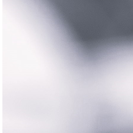
Büyükelçi Tanja Miškova
Slovenya Su Özel Temsilcisi