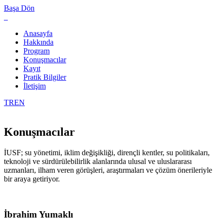
Başa Dön
Anasayfa
Hakkında
Program
Konuşmacılar
Kayıt
Pratik Bilgiler
İletişim
TR
EN
Konuşmacılar
İUSF; su yönetimi, iklim değişikliği, dirençli kentler, su politikaları,
teknoloji ve sürdürülebilirlik alanlarında ulusal ve uluslararası
uzmanları, ilham veren görüşleri, araştırmaları ve çözüm önerileriyle
bir araya getiriyor.
İbrahim Yumaklı